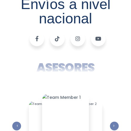
Envíos a nivel
nacional
ASESORES
‹
›