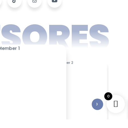
ESORES
0
›