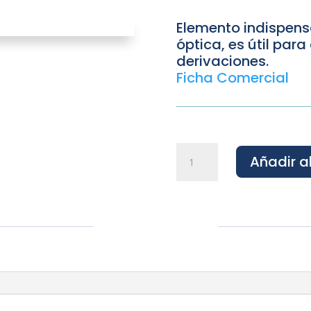
Elemento indispensa
óptica, es útil par
derivaciones.
Ficha Comercial
Manga
Añadir al
de
empalme
24
Hilos
cantidad