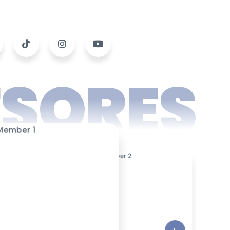
ESORES
›