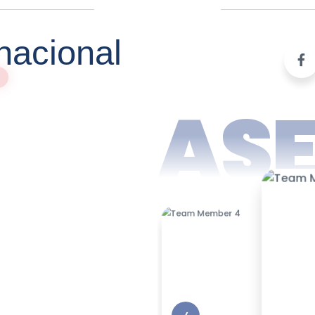
nacional
AS
‹