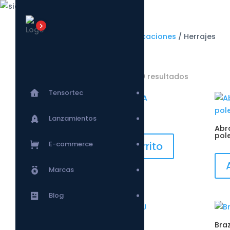
Inicio
/
Telecomunicaciones
/ Herrajes
Herrajes
Mostrando 1–9 de 10 resultados
Tensortec
Abrazadera tipo A
Lanzamientos
Abr
pol
E-commerce
Añadir al carrito
Marcas
Blog
Abrazadera tipo J
Bra