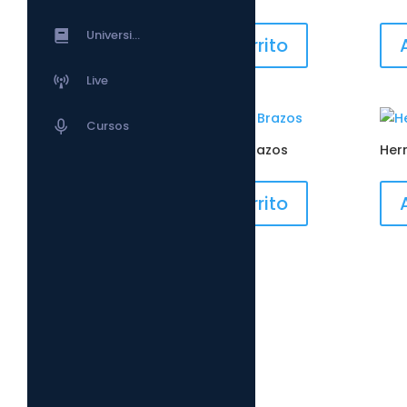
Universidad Tensortec
Añadir al carrito
Live
Cursos
Herraje tipo A + 2 Brazos
Herr
Añadir al carrito