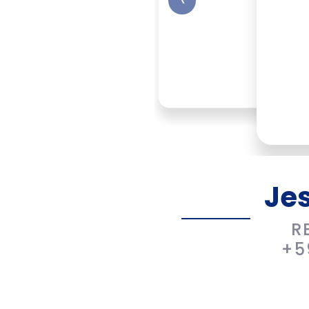
Je
R
+5