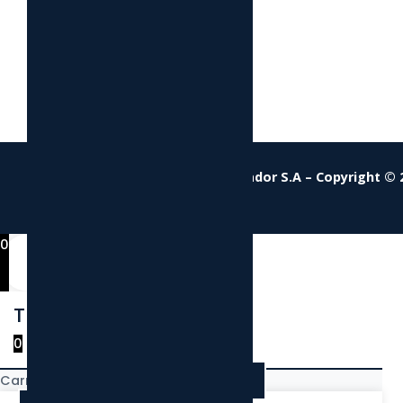
Tensortec Ecuador S.A
– Copyright © 
0
Tu Carrito
0
Carrito vacio
Regresar a la tienda