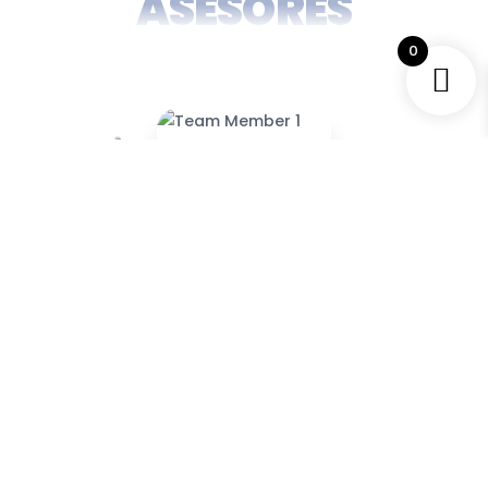
ASESORES
0
‹
›
Jesús Romero