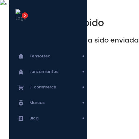
Cita Recibido
Su solicitud ha sido enviada
Tensortec
Lanzamientos
E-commerce
Marcas
Blog