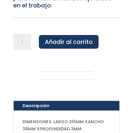
en el trabajo.
Kit
Añadir al carrito
de
Retención
cantidad
Descripción
DIMENSIONES: LARGO 315MM XANCHO
38MM XPROFUNDIDAD 3MM.