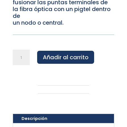
fusionar las puntas terminales de
la fibra óptica con un pigtel dentro
de
un nodo o central.
Distribuidor
Añadir al carrito
de
Fibra
Óptica
de
6,
12,
24
y
48
Descripción
Hilos