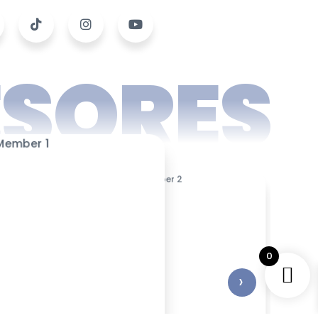
ESORES
0
›