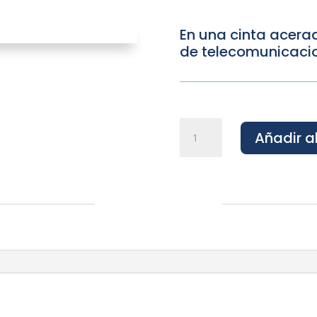
En una cinta acera
de telecomunicaci
Cinta
Añadir al
Heriban
cantidad