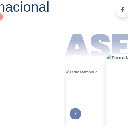
nacional
AS
‹