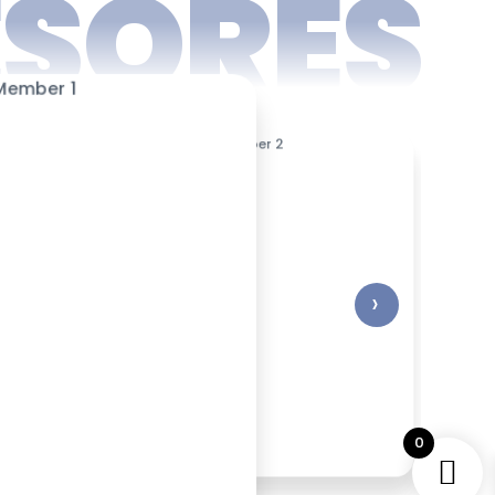
ESORES
›
0