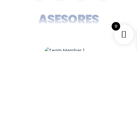
ASESORES
0
‹
›