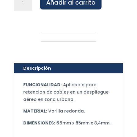
Añadir al carrito
de
Retención
S-
50
cantidad
Descripción
FUNCIONALIDAD:
Aplicable para
retencion de cables en un despliegue
aéreo en zona urbana.
MATERIAL:
Varilla redonda.
DIMENSIONES:
66mm x 85mm x 8,4mm.