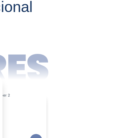
ional
RES