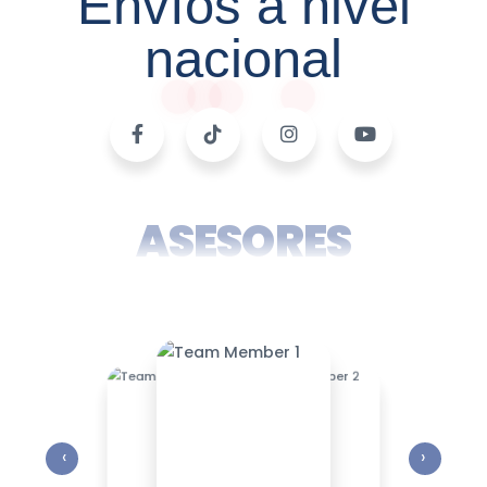
Envíos a nivel
nacional
ASESORES
‹
›